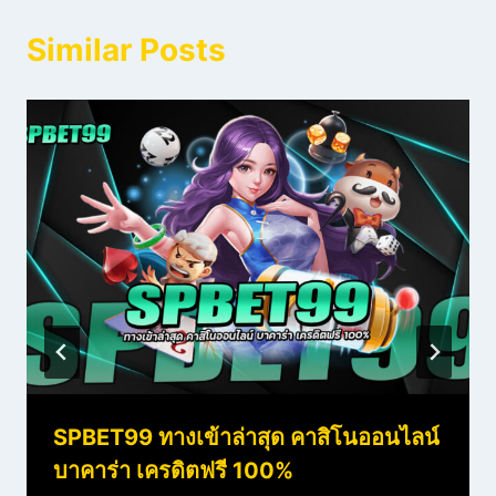
Similar Posts
SPBET99 ทางเข้าล่าสุด คาสิโนออนไลน์
บาคาร่า เครดิตฟรี 100%