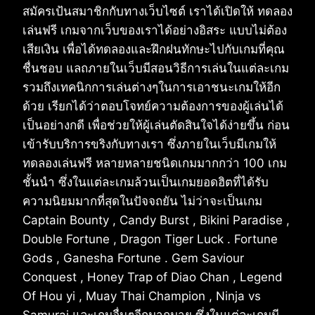
สมัครเป้นสมาชิกกับทางเว็บไซต์ เราได้เปิดให้ ทดลอง
เล่นฟรี เกมจากเว็บของเราได้อย่างอิสระ แบบไม่ต้อง
เสียเงิน เพื่อได้ทดลองและฝึกฝนทักษะไปกับเกมที่คุณ
ชื่นชอบ แลถภายในเว็บมีสอนวิธีการเล่นในแต่ละเกม
รวมถึงเทคนิกการเล่นต่างๆในการเอาชนะเกมให้อีก
ด้วย เรียกได้ว่าตอบโจทย์ความต้องการของผู้เล่นได้
เป็นอย่างกดี เพื่อช่วยให้ผู้เล่นตัดสินใจได้ง่ายขึ้น ก่อน
เข้ารับบริการขริงกับทางเรา ซึ่งภายในเว็บมีเกมให้
ทดลองเล่นฟรี หลายหลายชนิดเกมมากกว่า 100 เกม
ชั้นนำ ซึ่งในแต่ละเกมล้วนเป็นเกมยอดฮิตที่ได้รับ
ความนิยมมากที่สุดในปัจจถยัน ไม่ว่าจะเป็นเกม
Captain Bounty , Candy Burst , Bikini Paradise ,
Double Fortune , Dragon Tiger Luck . Fortune
Gods , Ganesha Fortune . Gem Saviour
Conquest , Honey Trap of Diao Chan , Legend
Of Hou yi , Muay Thai Champion , Ninja vs
Samurai และเกมอื่นๆอีกมากมาย ซึ่งในแต่ละเกมมี