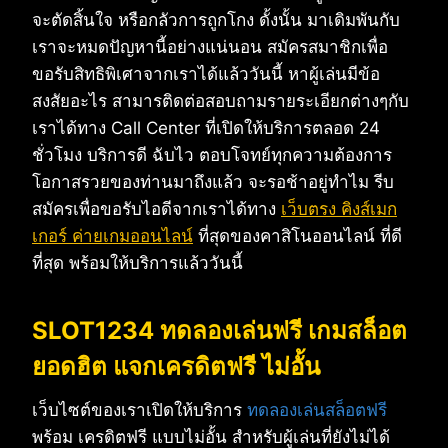
จะตัดสิ้นใจ หรือกลัวการถูกโกง ดั้งนั้น มาเดิมพันกับ
เราจะหมดปัญหานี้อย่างแน่นอน สมัครสมาชิกเพื่อ
ขอรับสิทธิพิเศาจากเราได้แล้ววันนี้ หาผู้เล่นมีข้อ
สงสัยอะไร สามารติดต่อสอบถามรายระเอียกต่างๆกับ
เราได้ทาง Call Center ที่เปิดให้บริการตลอด 24
ชั่วโมง บริการดี ฉับไว ตอบโจทย์ทุกความต้องการ
โอกาสรวยของท่านมาถึงแล้ว จะรอช้าอยู่ทำไม รีบ
สมัครเพื่อขอรับไอดีจากเราได้ทาง
เว็บตรง คิงส์เมก
เกอร์ ค่ายเกมออนไลน์
ที่สุดของคาสิโนออนไลน์ ที่ดี
ที่สุด พร้อมให้บริการแล้ววันนี้
SLOT1234 ทดลองเล่นฟรี เกมสล็อต
ยอดฮิต แจกเครดิตฟรี ไม่อั้น
เว็บไซต์ของเราเปิดให้บริการ
ทดลองเล่นสล็อตฟรี
พร้อม เครดิตฟรี แบบไม่อั้น สำหรับผู้เล่นที่ยังไม่ได้