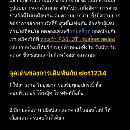
รูปแบบการเล่นที่แตกต่างกันไปรวมถึงอัตราการจ่าย
รางวัลที่ไม่เหมือนกัน ตมความยากง่าย ยิ่งมีความยาก
อัตราการจ่ายรางวัลก็ยิ่งสูงขึ้นเช่นกัน สำหรับผู้เล่น
ท่านใดที่สนใจ ทดลองเล่นฟรี
เกมสล็อต
ยอดนิยมกับ
เรา สมัครได้ที่
ทางเข้า PGSLOT เกมสล็อต ทดลอง
เล่น
เราพร้อมให้บริการลูกค้าตลอดทั้งวัน รับประกัน
คุณจะชื่นชอบและไม่ผิดหวังอย่างแน่นอน
จุดเด่นของการเดิมพันกับ slot1234
1.ใช้งานง่าย ไม่ยุ่งยาก รองรับทุกอุปกรณ์ ทั้ง
คอมพิวเตอร์ โน็ตบุ๊ค โทรศัพท์มือถือ
2.มีเกมสล็อต เกมยิงปลา และคาสิโนออนไลน์ ให้
เลือกเล่น ครบจบในที่เดียว