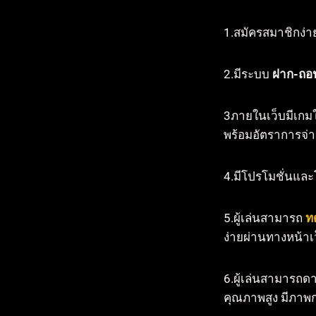
1.สมัครสมาชิกง่าย
2.มีระบบ
ฝาก-ถอน
3ภายในเว็บมีเกมใ
พร้อมอัตราการจ่าย
4.มีโปรโมชั่นและ
5.ผู้เล่นสามารถ
ท
ง่ายผ่านทางหน้าเ
6.ผู้เล่นสามารถด
คุณภาพสูง มีภาพก