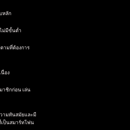
็บหลัก
ม่มีขั้นต่ำ
้ตามที่ต้องการ
นื่อง
มาชิกก่อน เล่น
ความทันสมัยและมี
ี่เป็นสมาร์ทโฟน