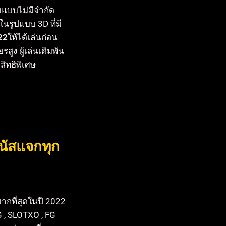
ยแบบไม่มีจำกัด
ในรูปแบบ 3D ที่มี
22
ให้ได้เล่นก่อน
สูง ผู้เล่นเดิมพัน
สิทธิพิเศษ
นัสแจกทุก
มากที่สุดในปี 2022
 , SLOTXO , FG