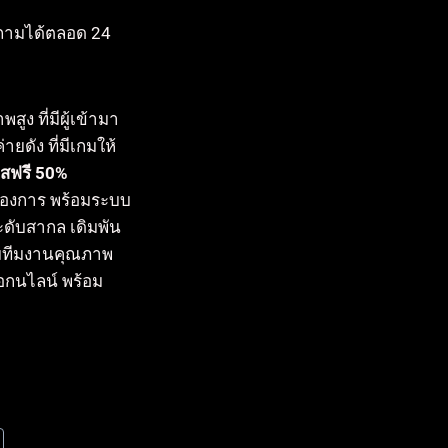
ถามได้ตลอด 24
ูง ที่มีผู้เข้ามา
ยดัง ที่มีเกมให้
ัสฟรี 50%
ต้องการ พร้อมระบบ
ะดับสากล เดิมพัน
้อมทีมงานคุณภาพ
อกนไลน์ พร้อม