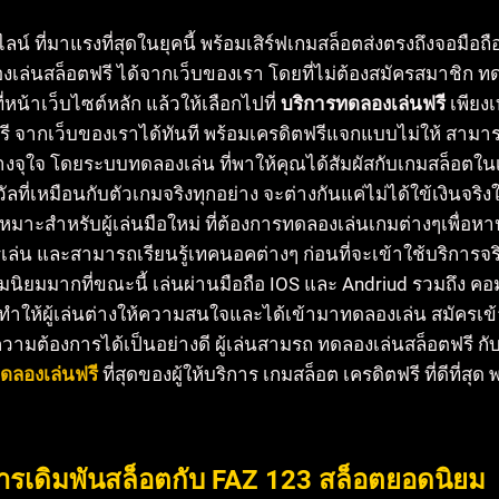
น์ ที่มาแรงที่สุดในยุคนี้ พร้อมเสิร์ฟเกมสล็อตส่งตรงถึงจอมือถื
องเล่นสล็อตฟรี ได้จากเว็บของเรา โดยที่ไม่ต้องสมัครสมาชิก ทด
ี่หน้าเว็บไซต์หลัก แล้วให้เลือกไปที่
บริการทดลองเล่นฟรี
เพียงเ
ี จากเว็บของเราได้ทันที พร้อมเครดิตฟรีแจกแบบไม่ให้ สามา
างจุใจ โดยระบบทดลองเล่น ที่พาให้คุณได้สัมผัสกับเกมสล็อตในเ
ที่เหมือนกับตัวเกมจริงทุกอย่าง จะต่างกันแค่ไม่ได้ใข้เงินจริง
มาะสำหรับผู้เล่นมือใหม่ ที่ต้องการทดลองเล่นเกมต่างๆเพื่อ
ล่น และสามารถเรียนรู้เทคนอคต่างๆ ก่อนที่จะเข้าใช้บริการจริ
มนิยมมากที่ขณะนี้ เล่นผ่านมือถือ IOS และ Andriud รวมถึง คอม
้ทำให้ผู้เล่นต่างให้ความสนใจและได้เข้ามาทดลองเล่น สมัครเข้
วามต้องการได้เป็นอย่างดี ผู้เล่นสามรถ ทดลองเล่นสล็อตฟรี ก
ดลองเล่นฟรี
ที่สุดของผู้ให้บริการ เกมสล็อต เครดิตฟรี ที่ดีที่สุด
ารเดิมพันสล็อตกับ FAZ 123 สล็อตยอดนิยม