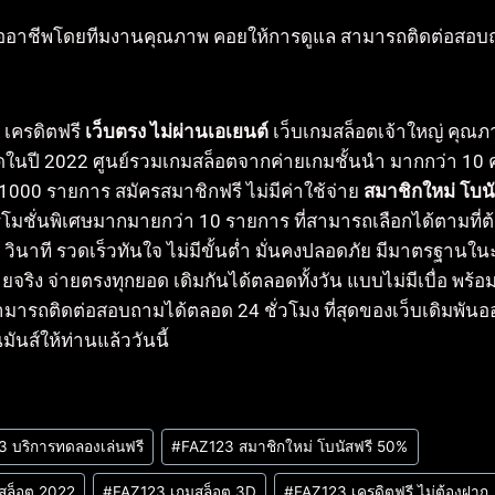
ืออาชีพโดยทีมงานคุณภาพ คอยให้การดูแล สามารถติดต่อสอบ
 เครดิตฟรี
เว็บตรง ไม่ผ่านเอเยนต์
เว็บเกมสล็อตเจ้าใหญ่ คุณภาพส
ุดในปี 2022 ศูนย์รวมเกมสล็อตจากค่ายเกมชั้นนำ มากกว่า 10 ค่า
 1000 รายการ สมัครสมาชิกฟรี ไม่มีค่าใช้จ่าย
สมาชิกใหม่ โบน
รโมชั่นพิเศษมากมายกว่า 10 รายการ ที่สามารถเลือกได้ตามที่
วินาที รวดเร็วทันใจ ไม่มีขั้นต่ำ มั่นคงปลอดภัย มีมาตรฐานใน
ายจริง จ่ายตรงทุกยอด เดิมกันได้ตลอดทั้งวัน แบบไม่มีเบื่อ พร
มารถติดต่อสอบถามได้ตลอด 24 ชั่วโมง ที่สุดของเว็บเดิมพันอ
มันส์ให้ท่านแล้ววันนี้
3 บริการทดลองเล่นฟรี
#
FAZ123 สมาชิกใหม่ โบนัสฟรี 50%
สล็อต 2022
#
FAZ123 เกมสล็อต 3D
#
FAZ123 เครดิตฟรี ไม่ต้องฝาก