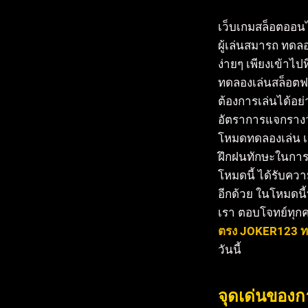
เว็บเกมสล็อตออนไล
ผู้เล่นสมารถ ทดล
ง่ายๆ เพียงเข้าไปท
ทดลองเล่นสล็อตฟร
ต้องการเล่นได้อย่
อัตราการแจกรางวัล
โหมดทดลองเล่น เห
ฝึกฝนทักษะในการเ
โหมดนี้ ได้รับควา
อีกด้วย ในโหมดนี
เรา ตอบโจทย์ทุกค
ตรง JOKER123 ท
วันนี้
จุดเด่นของก