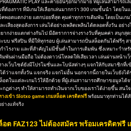
 PRAGMATIC PLAY และค่ายอื่นๆอีกมากมาย ที่ผู้เล่นสามารถเลื
ที่ต้องการ ที่มีเกมให้เลือกเล่นมากกว่า 300 เกมชั้นนำ โดยใน
 แจ็คพอตแตกง่าย แตกบ่อยที่สุด คุมค่าทุกการเดิมพัน โดยเป็นเ
และเสียงสุดอลังการ เล่นได้อย่างเพลิดเพลินได้ตลอดทั้งวัน อย่างไ
ยากง่ายแตกต่างกันไป มีอัตราการจ่างรางวับที่คุมคค่า สนุกสุด
ะบบ ฟรีสปิน ที่มีให้ทุกรอบ ผู้เล่นสามารถปั่นสล็อตกันได้ฟรีๆ ส
 กำไรงาม และที่สำคัญไม่มีชั้นต่ำในการเดิมพัน ซึ่งเหมาะาำหรับ
 เดิมพันผ่านมือถือ ไม่ต้องดาวน์โหลดให้เสียเวลา เล่นผ่านหน้าเ
างเว็บไซต์ยังมีโปรโมชั่นและโบนัสต่างๆ แจกให้กับสมาชิกที่เข
กได้ว่าแจกทั้งวัน แจกจริง แจกไม่อั้น นอกจากนี้ถายในเว็บยังไ
็อตในแต่ละเกมไว้ให้อีกด้วย ที่ผู้เล่นสาามารถศึกษาขอมูลได้จา
 และกฏต่างๆ ทำให้สามารถทำเงินจากเว็บของเราได้ง่ายขึ้น สนใจ
ทางเข้า Slotxo game เกมสล็อค เครดิตฟรี
พร้อมมาทุกท่านได้สั
่างแท้จริง
็อต FAZ123 ไม่ต้องสมัคร พร้อมเครดิตฟรี แ