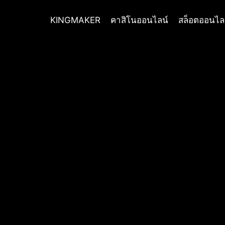
KINGMAKER
คาสิโนออนไลน์
สล็อตออนไล