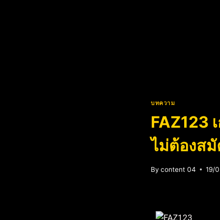
บทความ
FAZ123 เก
ไม่ต้องสม
By
content 04
19/