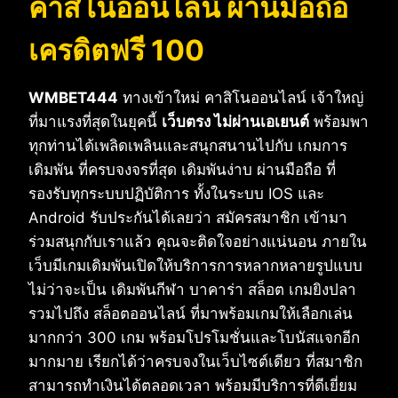
คาสิโนออนไลน์ ผ่านมือถือ
เครดิตฟรี 100
WMBET444
ทางเข้าใหม่ คาสิโนออนไลน์ เจ้าใหญ่
ที่มาแรงที่สุดในยุคนี้
เว็บตรง ไม่ผ่านเอเยนต์
พร้อมพา
ทุกท่านได้เพลิดเพลินและสนุกสนานไปกับ เกมการ
เดิมพัน ที่ครบจงจรที่สุด เดิมพันง่าบ ผ่านมือถือ ที่
รองรับทุกระบบปฏิบัติการ ทั้งในระบบ IOS และ
Android รับประกันได้เลยว่า สมัครสมาชิก เข้ามา
ร่วมสนุกกับเราแล้ว คุณจะติดใจอย่างแน่นอน ภายใน
เว็บมีเกมเดิมพันเปิดให้บริการการหลากหลายรูปแบบ
ไม่ว่าจะเป็น เดิมพันกีฬา บาคาร่า สล็อต เกมยิงปลา
รวมไปถึง สล็อตออนไลน์ ที่มาพร้อมเกมให้เลือกเล่น
มากกว่า 300 เกม พร้อมโปรโมชั่นและโบนัสแจกอีก
มากมาย เรียกได้ว่าครบจงในเว็บไซต์เดียว ที่สมาชิก
สามารถทำเงินได้ตลอดเวลา พร้อมมีบริการที่ดีเยี่ยม