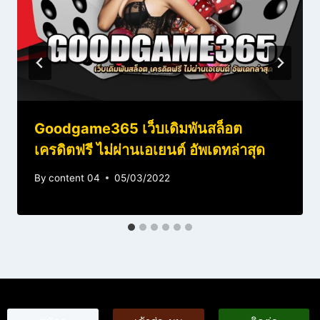
Goodgame365 เว็บเดิมพันสล็อต
เครดิตฟรี ไม่ผ่านเอเยนต์ อัพเดทล่าสุด
By
content 04
05/03/2022