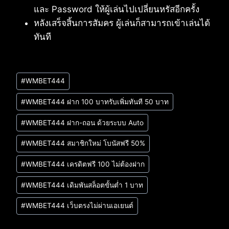
และ Password ให้ผู้เล่นไปเปลี่ยนหรัสอีกครั้ง
หลังเสร็จสิ้นการสัมคร ผู้เล่นก็สามารถเข้าเล่นได้
ทันที
#
WMBET444
#
WMBET444 ฝาก 100 บาทรับเพิ่มทันที 50 บาท
#
WMBET444 ฝาก-ถอน ด้วยระบบ Auto
#
WMBET444 สมาชิกใหม่ โบนัสฟรี 50%
#
WMBET444 เครดิตฟรี 100 ไม่ต้องฝาก
#
WMBET444 เดิมพันสล็อตขั้นต่ำ 1 บาท
#
WMBET444 เว็บตรงไม่ผ่านเอเยนต์